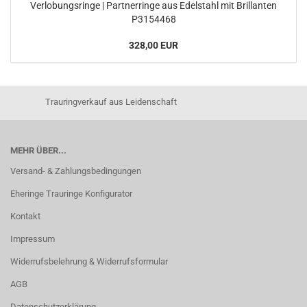
Verlobungsringe | Partnerringe aus Edelstahl mit Brillanten
P3154468
328,00 EUR
Trauringverkauf aus Leidenschaft
MEHR ÜBER...
Versand- & Zahlungsbedingungen
Eheringe Trauringe Konfigurator
Kontakt
Impressum
Widerrufsbelehrung & Widerrufsformular
AGB
Datenschutzerklärung