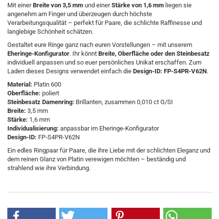
Mit einer
Breite von 3,5 mm
und einer
Stärke von 1,6 mm
liegen sie
angenehm am Finger und überzeugen durch höchste
Verarbeitungsqualität – perfekt für Paare, die schlichte Raffinesse und
langlebige Schönheit schätzen.
Gestaltet eure Ringe ganz nach euren Vorstellungen – mit unserem
Eheringe-Konfigurator
. Ihr könnt
Breite, Oberfläche oder den Steinbesatz
individuell anpassen und so euer persönliches Unikat erschaffen. Zum
Laden dieses Designs verwendet einfach die
Design-ID: FP-S4PR-V62N
.
Material:
Platin 600
Oberfläche:
poliert
Steinbesatz Damenring:
Brillanten, zusammen 0,010 ct G/SI
Breite:
3,5 mm
Stärke:
1,6 mm
Individualisierung:
anpassbar im Eheringe-Konfigurator
Design-ID:
FP-S4PR-V62N
Ein edles Ringpaar für Paare, die ihre Liebe mit der schlichten Eleganz und
dem reinen Glanz von Platin verewigen möchten – beständig und
strahlend wie ihre Verbindung.