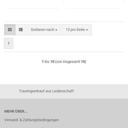
Sortieren nach
pro Seite
Sortieren nach
12 pro Seite
1
1
bis
10
(von insgesamt
10
)
Trauringverkauf aus Leidenschaft
MEHR ÜBER...
Versand- & Zahlungsbedingungen