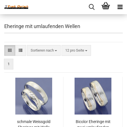
Eheringe mit umlaufenden Wellen
Sortieren nach
pro Seite
Sortieren nach
12 pro Seite
1
schmale Weissgold
Bicolor Eheringe mit