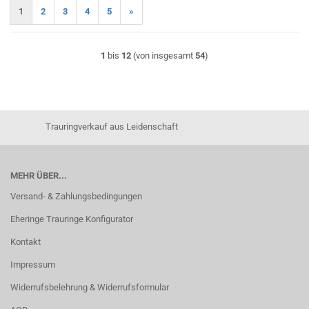
1
2
3
4
5
»
1
bis
12
(von insgesamt
54
)
Trauringverkauf aus Leidenschaft
MEHR ÜBER...
Versand- & Zahlungsbedingungen
Eheringe Trauringe Konfigurator
Kontakt
Impressum
Widerrufsbelehrung & Widerrufsformular