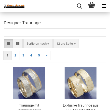
Designer Trauringe
Sortieren nach
pro Seite
Sortieren nach
12 pro Seite
1
2
3
4
5
»
Trauringe mit
Exklusive Trauringe aus