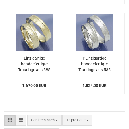
Einzigartige
PEinzigartige
handgefertigte
handgefertigte
Trauringe aus 585
Trauringe aus 585
Gelbgold P3019926
Weissgold 3019935
1.670,00 EUR
1.824,00 EUR
Sortieren nach
pro Seite
Sortieren nach
12 pro Seite