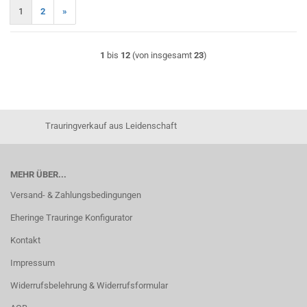
1
2
»
1
bis
12
(von insgesamt
23
)
Trauringverkauf aus Leidenschaft
MEHR ÜBER...
Versand- & Zahlungsbedingungen
Eheringe Trauringe Konfigurator
Kontakt
Impressum
Widerrufsbelehrung & Widerrufsformular