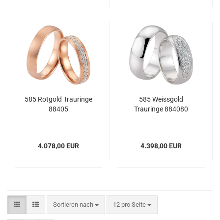
585 Rotgold Trauringe
585 Weissgold
88405
Trauringe 884080
4.078,00 EUR
4.398,00 EUR
Sortieren nach
pro Seite
Sortieren nach
12 pro Seite