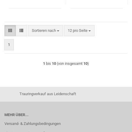
Sortieren nach
pro Seite
Sortieren nach
12 pro Seite
1
1
bis
10
(von insgesamt
10
)
Trauringverkauf aus Leidenschaft
MEHR ÜBER...
Versand- & Zahlungsbedingungen