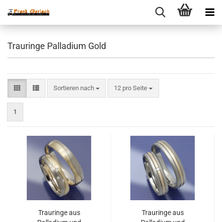
Trauringe Palladium Gold
Sortieren nach
pro Seite
Sortieren nach
12 pro Seite
1
Trauringe aus
Trauringe aus