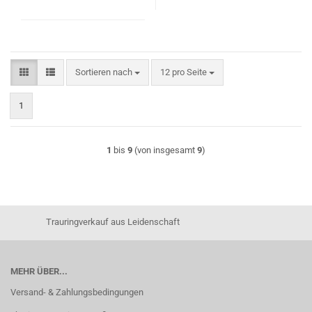
Sortieren nach
pro Seite
Sortieren nach
12 pro Seite
1
1
bis
9
(von insgesamt
9
)
Trauringverkauf aus Leidenschaft
MEHR ÜBER...
Versand- & Zahlungsbedingungen