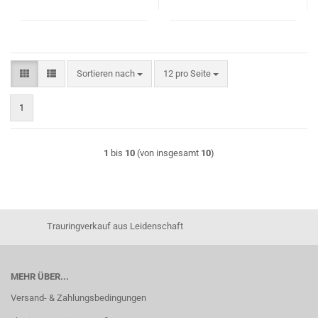
Sortieren nach
pro Seite
Sortieren nach
12 pro Seite
1
1
bis
10
(von insgesamt
10
)
Trauringverkauf aus Leidenschaft
MEHR ÜBER...
Versand- & Zahlungsbedingungen