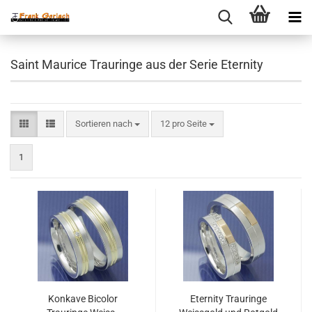
Saint Maurice Trauringe aus der Serie Eternity
Sortieren nach
pro Seite
Sortieren nach
12 pro Seite
1
Konkave Bicolor
Eternity Trauringe