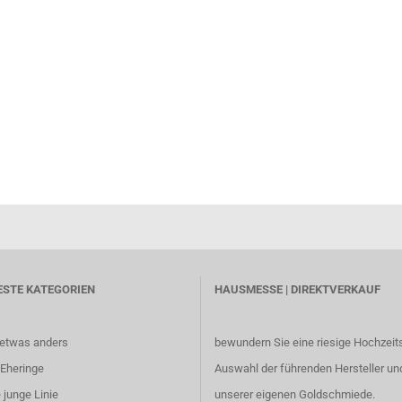
ESTE KATEGORIEN
HAUSMESSE | DIREKTVERKAUF
 etwas anders
bewundern Sie eine riesige Hochzeit
Eheringe
Auswahl der führenden Hersteller un
 junge Linie
unserer eigenen Goldschmiede.