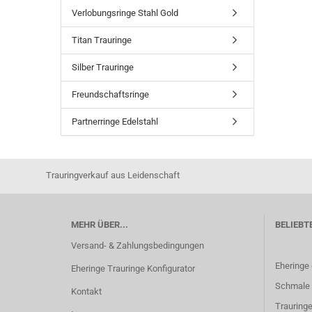
Verlobungsringe Stahl Gold
Titan Trauringe
Silber Trauringe
Freundschaftsringe
Partnerringe Edelstahl
Trauringverkauf aus Leidenschaft
MEHR ÜBER...
BELIEBT
Versand- & Zahlungsbedingungen
Eheringe
Eheringe Trauringe Konfigurator
Schmale 
Kontakt
Trauringe