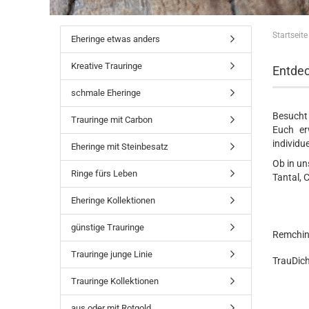
Startseite
Eheringe etwas anders
Kreative Trauringe
Entdec
schmale Eheringe
Besucht 
Trauringe mit Carbon
Euch er
individu
Eheringe mit Steinbesatz
Ob in un
Ringe fürs Leben
Tantal, 
Eheringe Kollektionen
günstige Trauringe
Remchin
Trauringe junge Linie
TrauDich
Trauringe Kollektionen
aus oder mit Rotgold