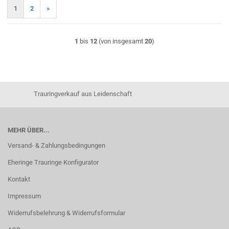
1
2
»
1
bis
12
(von insgesamt
20
)
Trauringverkauf aus Leidenschaft
MEHR ÜBER...
Versand- & Zahlungsbedingungen
Eheringe Trauringe Konfigurator
Kontakt
Impressum
Widerrufsbelehrung & Widerrufsformular