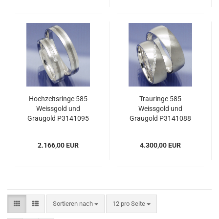
Hochzeitsringe 585
Trauringe 585
Weissgold und
Weissgold und
Graugold P3141095
Graugold P3141088
2.166,00 EUR
4.300,00 EUR
Sortieren nach
pro Seite
Sortieren nach
12 pro Seite