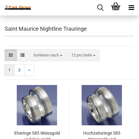
Saint Maurice Nightline Trauringe
Sortieren nach
pro Seite
Sortieren nach
12 pro Seite
1
2
»
Eheringe 585 Weissgold
Hochzeitsringe 585