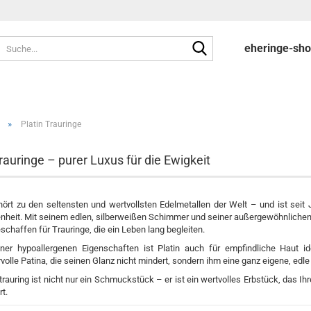
Suche...
eheringe-sh
»
Platin Trauringe
trauringe – purer Luxus für die Ewigkeit
hört zu den seltensten und wertvollsten Edelmetallen der Welt – und ist seit
heit. Mit seinem edlen, silberweißen Schimmer und seiner außergewöhnlichen W
schaffen für Trauringe, die ein Leben lang begleiten.
ner hypoallergenen Eigenschaften ist Platin auch für empfindliche Haut id
volle Patina, die seinen Glanz nicht mindert, sondern ihm eine ganz eigene, edle 
ntrauring ist nicht nur ein Schmuckstück – er ist ein wertvolles Erbstück, das I
t.