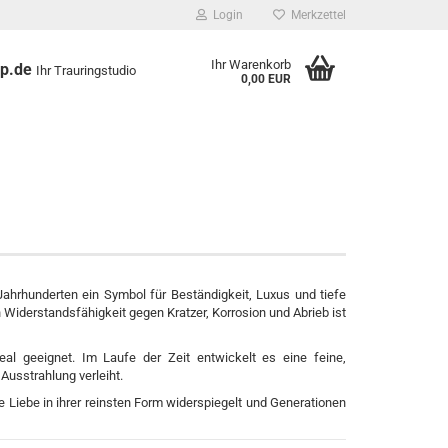
Login
Merkzettel
Ihr Warenkorb
op.de
Ihr Trauringstudio
0,00 EUR
 Jahrhunderten ein Symbol für Beständigkeit, Luxus und tiefe
iderstandsfähigkeit gegen Kratzer, Korrosion und Abrieb ist
eal geeignet. Im Laufe der Zeit entwickelt es eine feine,
Ausstrahlung verleiht.
hre Liebe in ihrer reinsten Form widerspiegelt und Generationen