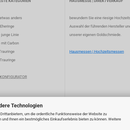
ESTE KATEGORIEN
HAUSMESSE | DIREKTVERKAUF
 etwas anders
bewundern Sie eine riesige Hochzeit
Eheringe
Auswahl der führenden Hersteller un
 junge Linie
unserer eigenen Goldschmiede.
 mit Carbon
Trauringe
Hausmessen | Hochzeitsmessen
 Trauringe
e KONFIGURATOR
dere Technologien
rittanbietern, um die ordentliche Funktionsweise der Website zu
n und Ihnen ein bestmögliches Einkaufserlebnis bieten zu können. Weitere