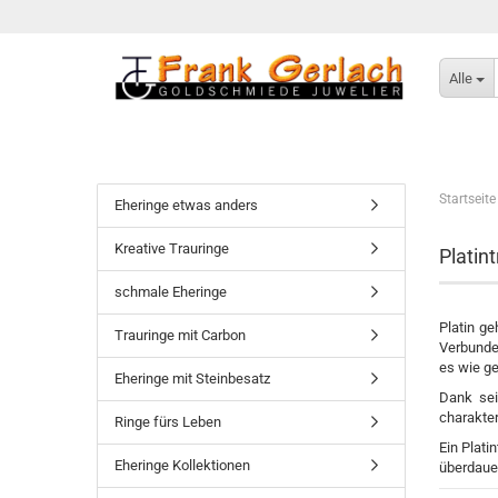
Alle
Startseite
Eheringe etwas anders
Kreative Trauringe
Platin
schmale Eheringe
Platin ge
Trauringe mit Carbon
Verbunden
es wie ge
Eheringe mit Steinbesatz
Dank sei
charakter
Ringe fürs Leben
Ein Plati
Eheringe Kollektionen
überdauer