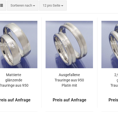
Sortieren nach
pro Seite
Sortieren nach
12 pro Seite
Mattierte
Ausgefallene
2,
glänzende
Trauringe aus 950
Trauringe aus 950
Platin mit
Trau
Platin mit Diamant
Brillanten
Plat
P5118598
P5118599
reis auf Anfrage
Preis auf Anfrage
Prei