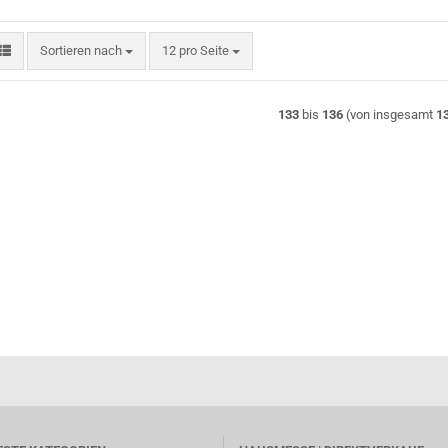
Sortieren nach
pro Seite
Sortieren nach
12 pro Seite
133
bis
136
(von insgesamt
1