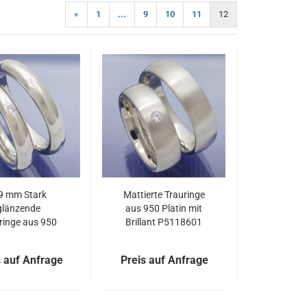
«
1
...
9
10
11
12
9 mm Stark
Mattierte Trauringe
glänzende
aus 950 Platin mit
ringe aus 950
Brillant P5118601
in mit Brillant
P5118600
s auf Anfrage
Preis auf Anfrage