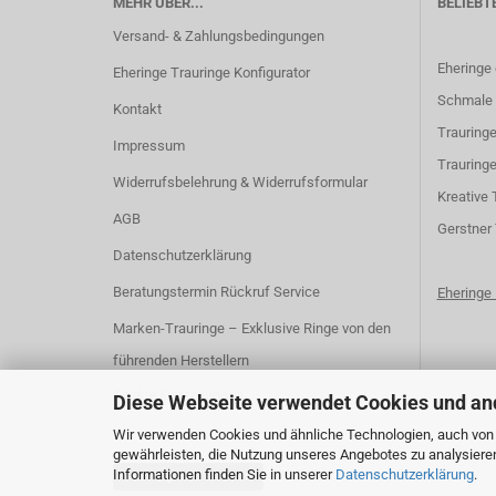
MEHR ÜBER...
BELIEBT
Versand- & Zahlungsbedingungen
Eheringe
Eheringe Trauringe Konfigurator
Schmale 
Kontakt
Trauringe
Impressum
Trauringe
Widerrufsbelehrung & Widerrufsformular
K
reative 
AGB
G
erstner
Datenschutzerklärung
Beratungstermin Rückruf Service
Ehering
Marken-Trauringe – Exklusive Ringe von den
führenden Herstellern
Cookie Einstellungen
Diese Webseite verwendet Cookies und an
Wir verwenden Cookies und ähnliche Technologien, auch von D
gewährleisten, die Nutzung unseres Angebotes zu analysiere
Informationen finden Sie in unserer
Datenschutzerklärung
.
Vertrag widerrufen