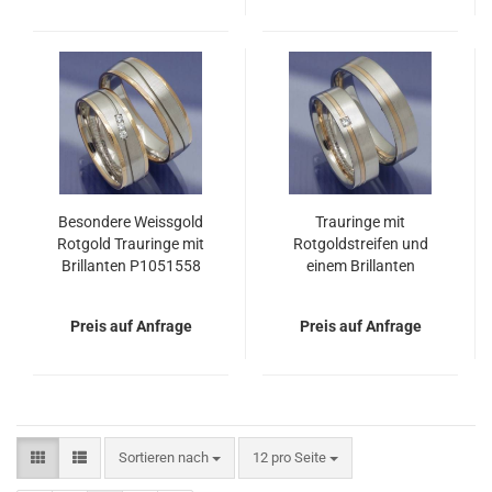
Besondere Weissgold
Trauringe mit
Rotgold Trauringe mit
Rotgoldstreifen und
Brillanten P1051558
einem Brillanten
P1051560
Preis auf Anfrage
Preis auf Anfrage
Sortieren nach
pro Seite
Sortieren nach
12 pro Seite