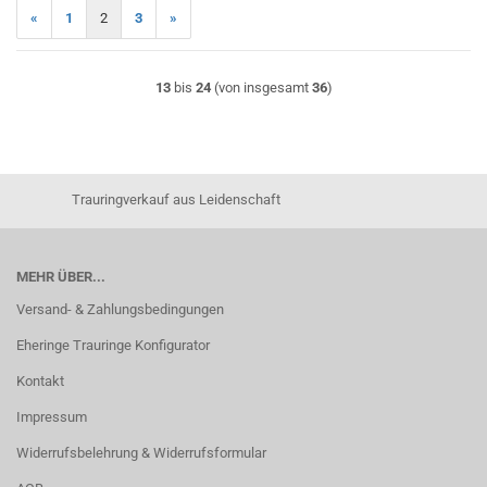
«
1
2
3
»
13
bis
24
(von insgesamt
36
)
Trauringverkauf aus Leidenschaft
MEHR ÜBER...
Versand- & Zahlungsbedingungen
Eheringe Trauringe Konfigurator
Kontakt
Impressum
Widerrufsbelehrung & Widerrufsformular