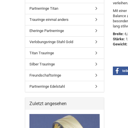
verleihen
Partnerringe Titan
Mit einer
Balance 
Trauringe einmal anders
besondere
lang stilv
Eheringe Partnerringe
Breite:
6,
Stärke:
1
Verlobungsringe Stahl Gold
Gewicht:
Titan Trauringe
Silber Trauringe
tei
Freundschaftsringe
Partnerringe Edelstahl
Zuletzt angesehen