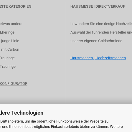
ESTE KATEGORIEN
HAUSMESSE | DIREKTVERKAUF
 etwas anders
bewundern Sie eine riesige Hochzeit
Eheringe
Auswahl der führenden Hersteller un
 junge Linie
unserer eigenen Goldschmiede.
 mit Carbon
Trauringe
Hausmessen | Hochzeitsmessen
 Trauringe
e KONFIGURATOR
dere Technologien
rittanbietern, um die ordentliche Funktionsweise der Website zu
n und Ihnen ein bestmögliches Einkaufserlebnis bieten zu können. Weitere