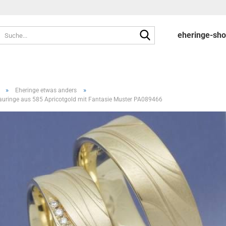
Suche...
eheringe-sh
»
»
Eheringe etwas anders
uringe aus 585 Apricotgold mit Fantasie Muster PA089466