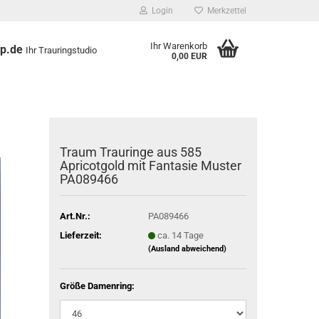
Login
Merkzettel
Ihr Warenkorb
op.de
Ihr Trauringstudio
0,00 EUR
Traum Trauringe aus 585
Apricotgold mit Fantasie Muster
PA089466
Art.Nr.:
PA089466
Lieferzeit:
ca. 14 Tage
(Ausland abweichend)
Größe Damenring: