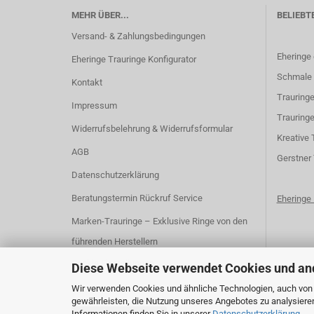
MEHR ÜBER...
BELIEBT
Versand- & Zahlungsbedingungen
Eheringe
Eheringe Trauringe Konfigurator
Schmale 
Kontakt
Trauringe
Impressum
Trauringe
Widerrufsbelehrung & Widerrufsformular
K
reative 
AGB
G
erstner
Datenschutzerklärung
Beratungstermin Rückruf Service
Ehering
Marken-Trauringe – Exklusive Ringe von den
führenden Herstellern
Cookie Einstellungen
Diese Webseite verwendet Cookies und an
Wir verwenden Cookies und ähnliche Technologien, auch von D
gewährleisten, die Nutzung unseres Angebotes zu analysiere
Informationen finden Sie in unserer
Datenschutzerklärung
.