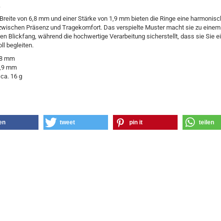
.
 Breite von 6,8 mm und einer Stärke von 1,9 mm bieten die Ringe eine harmonisc
zwischen Präsenz und Tragekomfort. Das verspielte Muster macht sie zu einem
n Blickfang, während die hochwertige Verarbeitung sicherstellt, dass sie Sie e
oll begleiten.
8 mm
,9 mm
ca. 16 g
len
tweet
pin it
teilen