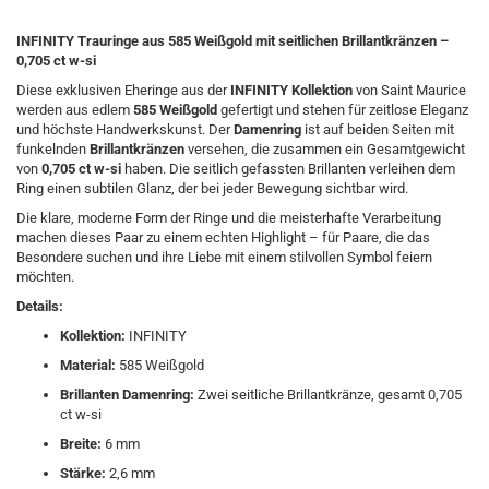
INFINITY Trauringe aus 585 Weißgold mit seitlichen Brillantkränzen –
0,705 ct w-si
Diese exklusiven Eheringe aus der
INFINITY Kollektion
von Saint Maurice
werden aus edlem
585 Weißgold
gefertigt und stehen für zeitlose Eleganz
und höchste Handwerkskunst. Der
Damenring
ist auf beiden Seiten mit
funkelnden
Brillantkränzen
versehen, die zusammen ein Gesamtgewicht
von
0,705 ct w-si
haben. Die seitlich gefassten Brillanten verleihen dem
Ring einen subtilen Glanz, der bei jeder Bewegung sichtbar wird.
Die klare, moderne Form der Ringe und die meisterhafte Verarbeitung
machen dieses Paar zu einem echten Highlight – für Paare, die das
Besondere suchen und ihre Liebe mit einem stilvollen Symbol feiern
möchten.
Details:
Kollektion:
INFINITY
Material:
585 Weißgold
Brillanten Damenring:
Zwei seitliche Brillantkränze, gesamt 0,705
ct w-si
Breite:
6 mm
Stärke:
2,6 mm