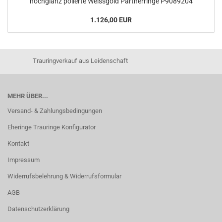
hochglanz polierte Weissgold Partnerringe P9089204
1.126,00 EUR
Trauringverkauf aus Leidenschaft
MEHR ÜBER...
Versand- & Zahlungsbedingungen
Eheringe Trauringe Konfigurator
Kontakt
Impressum
Widerrufsbelehrung & Widerrufsformular
AGB
Datenschutzerklärung