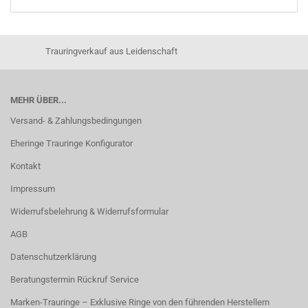
Trauringverkauf aus Leidenschaft
MEHR ÜBER...
Versand- & Zahlungsbedingungen
Eheringe Trauringe Konfigurator
Kontakt
Impressum
Widerrufsbelehrung & Widerrufsformular
AGB
Datenschutzerklärung
Beratungstermin Rückruf Service
Marken-Trauringe – Exklusive Ringe von den führenden Herstellern