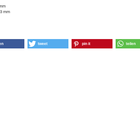
 mm
1,3 mm
len
tweet
pin it
teilen