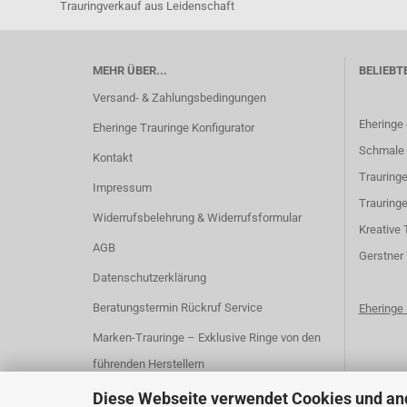
Trauringverkauf aus Leidenschaft
MEHR ÜBER...
BELIEBT
Versand- & Zahlungsbedingungen
Eheringe
Eheringe Trauringe Konfigurator
Schmale 
Kontakt
Trauringe
Impressum
Trauringe
Widerrufsbelehrung & Widerrufsformular
K
reative 
AGB
G
erstner
Datenschutzerklärung
Beratungstermin Rückruf Service
Ehering
Marken-Trauringe – Exklusive Ringe von den
führenden Herstellern
Cookie Einstellungen
Diese Webseite verwendet Cookies und an