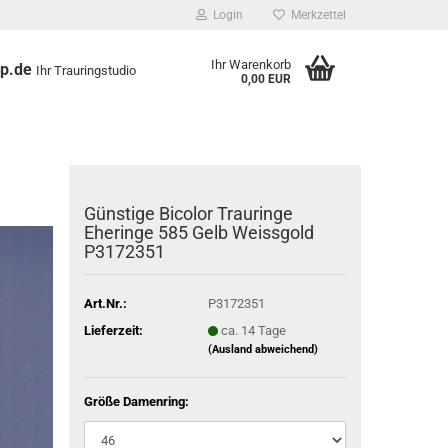
Login
Merkzettel
Ihr Warenkorb
op.de
Ihr Trauringstudio
0,00 EUR
Günstige Bicolor Trauringe
Eheringe 585 Gelb Weissgold
P3172351
Art.Nr.:
P3172351
Lieferzeit:
ca. 14 Tage
(Ausland abweichend)
Größe Damenring: