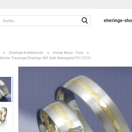
Suche...
eheringe-sh
»
»
»
Eheringe Kollektionen
Honey Moon - Pure
Bicolor Trauringe Eheringe 585 Gelb Weissgold P3172351