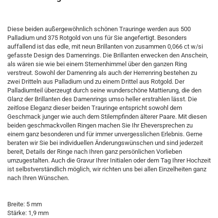
Diese beiden außergewöhnlich schönen Trauringe werden aus 500
Palladium und 375 Rotgold von uns für Sie angefertigt. Besonders
auffallend ist das edle, mit neun Brillanten von zusammen 0,066 ct w/si
gefasste Design des Damenrings. Die Brillanten erwecken den Anschein,
als wären sie wie bei einem Sternenhimmel über den ganzen Ring
verstreut. Sowohl der Damenring als auch der Herrenring bestehen zu
zwei Dritteln aus Palladium und zu einem Drittel aus Rotgold. Der
Palladiumteil überzeugt durch seine wunderschöne Mattierung, die den
Glanz der Brillanten des Damenrings umso heller erstrahlen lässt. Die
zeitlose Eleganz dieser beiden Trauringe entspricht sowohl dem
Geschmack junger wie auch dem Stilempfinden älterer Paare. Mit diesen
beiden geschmackvollen Ringen machen Sie Ihr Eheversprechen zu
einem ganz besonderen und für immer unvergesslichen Erlebnis. Gerne
beraten wir Sie bei individuellen Änderungswünschen und sind jederzeit
bereit, Details der Ringe nach Ihren ganz persönlichen Vorlieben
umzugestalten. Auch die Gravur Ihrer Initialen oder dem Tag Ihrer Hochzeit
ist selbstverständlich möglich, wir richten uns bei allen Einzelheiten ganz
nach Ihren Wünschen.
Breite: 5 mm
Stärke: 1,9 mm