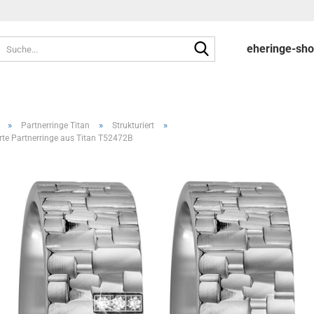
Suche...
eheringe-sh
»
»
»
Partnerringe Titan
Strukturiert
erte Partnerringe aus Titan T52472B