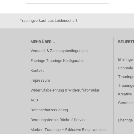
Trauringverkauf aus Leidenschaft
MEHR ÜBER...
BELIEBT
Versand- & Zahlungsbedingungen
Eheringe
Eheringe Trauringe Konfigurator
Schmale 
Kontakt
Trauringe
Impressum
Trauringe
Widerrufsbelehrung & Widerrufsformular
K
reative 
AGB
G
erstner
Datenschutzerklärung
Beratungstermin Rückruf Service
Ehering
Marken-Trauringe – Exklusive Ringe von den