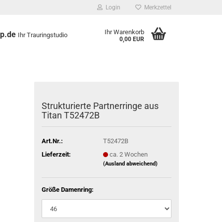
Login
Merkzettel
Ihr Warenkorb
op.de
Ihr Trauringstudio
0,00 EUR
Strukturierte Partnerringe aus
Titan T52472B
Art.Nr.:
T52472B
Lieferzeit:
ca. 2 Wochen
(Ausland abweichend)
Größe Damenring: