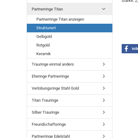
Stärke: 
Partnerringe Titan
Partnerringe Titan anzeigen
Strukturiert
Gelbgold
Rotgold
tei
Keramik
Trauringe einmal anders
Eheringe Partnerringe
Verlobungsringe Stahl Gold
Titan Trauringe
Silber Trauringe
Freundschaftsringe
Partnerringe Edelstahl