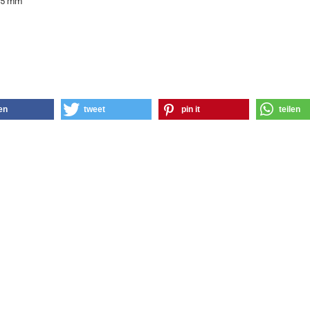
2,5 mm
len
tweet
pin it
teilen