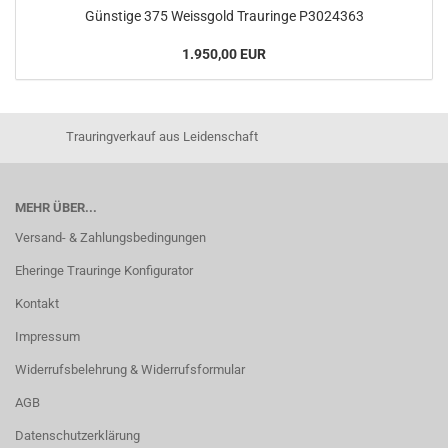
Günstige 375 Weissgold Trauringe P3024363
1.950,00 EUR
Trauringverkauf aus Leidenschaft
MEHR ÜBER...
Versand- & Zahlungsbedingungen
Eheringe Trauringe Konfigurator
Kontakt
Impressum
Widerrufsbelehrung & Widerrufsformular
AGB
Datenschutzerklärung