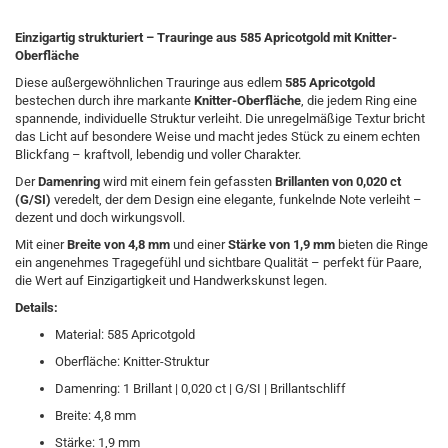
Einzigartig strukturiert – Trauringe aus 585 Apricotgold mit Knitter-
Oberfläche
Diese außergewöhnlichen Trauringe aus edlem
585 Apricotgold
bestechen durch ihre markante
Knitter-Oberfläche
, die jedem Ring eine
spannende, individuelle Struktur verleiht. Die unregelmäßige Textur bricht
das Licht auf besondere Weise und macht jedes Stück zu einem echten
Blickfang – kraftvoll, lebendig und voller Charakter.
Der
Damenring
wird mit einem fein gefassten
Brillanten von 0,020 ct
(G/SI)
veredelt, der dem Design eine elegante, funkelnde Note verleiht –
dezent und doch wirkungsvoll.
Mit einer
Breite von 4,8 mm
und einer
Stärke von 1,9 mm
bieten die Ringe
ein angenehmes Tragegefühl und sichtbare Qualität – perfekt für Paare,
die Wert auf Einzigartigkeit und Handwerkskunst legen.
Details:
Material: 585 Apricotgold
Oberfläche: Knitter-Struktur
Damenring: 1 Brillant | 0,020 ct | G/SI | Brillantschliff
Breite: 4,8 mm
Stärke: 1,9 mm