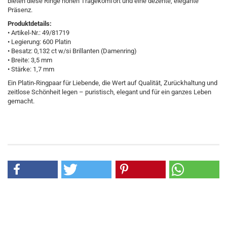
bieten diese Ringe hohen Tragekomfort und eine dezente, elegante
Präsenz.
Produktdetails:
• Artikel-Nr.: 49/81719
• Legierung: 600 Platin
• Besatz: 0,132 ct w/si Brillanten (Damenring)
• Breite: 3,5 mm
• Stärke: 1,7 mm
Ein Platin-Ringpaar für Liebende, die Wert auf Qualität, Zurückhaltung und
zeitlose Schönheit legen – puristisch, elegant und für ein ganzes Leben
gemacht.