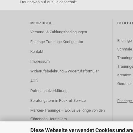
Trauringverkauf aus Leidenschaft
MEHR ÜBER...
BELIEBT
Versand- & Zahlungsbedingungen
Eheringe
Eheringe Trauringe Konfigurator
Schmale 
Kontakt
Trauringe
Impressum
Trauringe
Widerrufsbelehrung & Widerrufsformular
K
reative 
AGB
G
erstner
Datenschutzerklärung
Beratungstermin Rückruf Service
Ehering
Marken-Trauringe – Exklusive Ringe von den
führenden Herstellern
Cookie Einstellungen
Diese Webseite verwendet Cookies und an