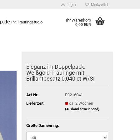
Login
Merkzettel
Ihr Warenkorb
op.de
Ihr Trauringstudio
0,00 EUR
Eleganz im Doppelpack:
Weißgold-Trauringe mit
Brillantbesatz 0,040 ct W/SI
Art.Nr.:
P3216041
Lieferzeit:
ca. 2 Wochen
(Ausland abweichend)
Größe Damenring: