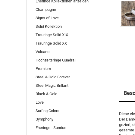
Eheringe Kollektionen anzeigen
Champagne
Signs of Love
Solid Kollektion
Trauringe Solid XIX
Trauringe Solid XX
Vulcano
Hochzeitsringe Quadra I
Premium
Steel & Gold Forever
Steel Magic Brillant
Besc
Black & Gold
Love
Surfing Colors
Diese ele
Symphony
Der Damen
geziert, 
Eheringe - Sunrise
gesamte O