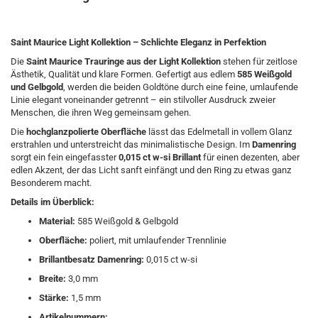
Saint Maurice Light Kollektion – Schlichte Eleganz in Perfektion
Die
Saint Maurice Trauringe aus der Light Kollektion
stehen für zeitlose
Ästhetik, Qualität und klare Formen. Gefertigt aus edlem
585 Weißgold
und Gelbgold
, werden die beiden Goldtöne durch eine feine, umlaufende
Linie elegant voneinander getrennt – ein stilvoller Ausdruck zweier
Menschen, die ihren Weg gemeinsam gehen.
Die
hochglanzpolierte Oberfläche
lässt das Edelmetall in vollem Glanz
erstrahlen und unterstreicht das minimalistische Design. Im
Damenring
sorgt ein fein eingefasster
0,015 ct w-si Brillant
für einen dezenten, aber
edlen Akzent, der das Licht sanft einfängt und den Ring zu etwas ganz
Besonderem macht.
Details im Überblick:
Material:
585 Weißgold & Gelbgold
Oberfläche:
poliert, mit umlaufender Trennlinie
Brillantbesatz Damenring:
0,015 ct w-si
Breite:
3,0 mm
Stärke:
1,5 mm
Artikelnummern: