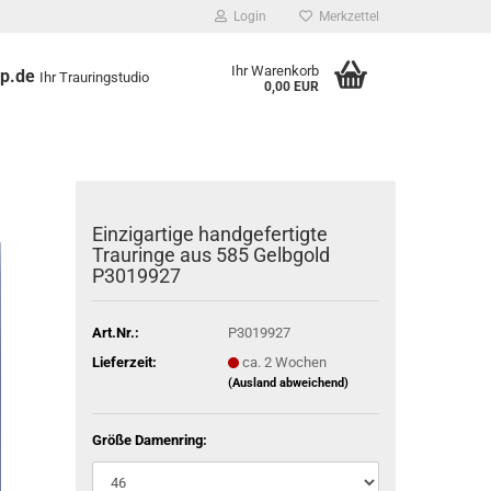
Login
Merkzettel
Ihr Warenkorb
op.de
Ihr Trauringstudio
0,00 EUR
Einzigartige handgefertigte
Trauringe aus 585 Gelbgold
P3019927
Art.Nr.:
P3019927
Lieferzeit:
ca. 2 Wochen
(Ausland abweichend)
Größe Damenring: