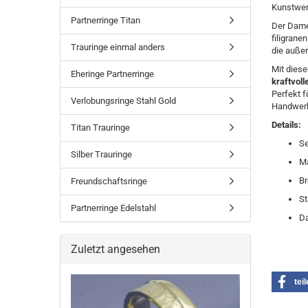
Kunstwer
Partnerringe Titan
Der Dame
filigrane
Trauringe einmal anders
die auße
Mit diese
Eheringe Partnerringe
kraftvol
Perfekt f
Verlobungsringe Stahl Gold
Handwerk
Details:
Titan Trauringe
Se
Silber Trauringe
Ma
Br
Freundschaftsringe
St
Partnerringe Edelstahl
Da
Zuletzt angesehen
tei