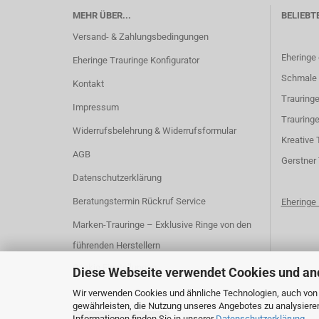
MEHR ÜBER...
BELIEBT
Versand- & Zahlungsbedingungen
Eheringe
Eheringe Trauringe Konfigurator
Schmale 
Kontakt
Trauringe
Impressum
Trauringe
Widerrufsbelehrung & Widerrufsformular
K
reative 
AGB
G
erstner
Datenschutzerklärung
Beratungstermin Rückruf Service
Ehering
Marken-Trauringe – Exklusive Ringe von den
führenden Herstellern
Cookie Einstellungen
Diese Webseite verwendet Cookies und an
Wir verwenden Cookies und ähnliche Technologien, auch von D
gewährleisten, die Nutzung unseres Angebotes zu analysiere
Informationen finden Sie in unserer
Datenschutzerklärung
.