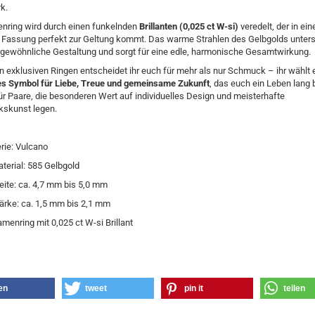
k.
nring wird durch einen funkelnden
Brillanten (0,025 ct W-si)
veredelt, der in ein
n Fassung perfekt zur Geltung kommt. Das warme Strahlen des Gelbgolds unters
rgewöhnliche Gestaltung und sorgt für eine edle, harmonische Gesamtwirkung.
n exklusiven Ringen entscheidet ihr euch für mehr als nur Schmuck – ihr wählt 
les Symbol für Liebe, Treue und gemeinsame Zukunft
, das euch ein Leben lang b
ür Paare, die besonderen Wert auf individuelles Design und meisterhafte
skunst legen.
rie: Vulcano
terial: 585 Gelbgold
eite: ca. 4,7 mm bis 5,0 mm
ärke: ca. 1,5 mm bis 2,1 mm
menring mit 0,025 ct W-si Brillant
len
tweet
pin it
teilen