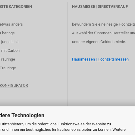
ESTE KATEGORIEN
HAUSMESSE | DIREKTVERKAUF
 etwas anders
bewundern Sie eine riesige Hochzeit
Eheringe
Auswahl der führenden Hersteller un
 junge Linie
unserer eigenen Goldschmiede.
 mit Carbon
Trauringe
Hausmessen | Hochzeitsmessen
 Trauringe
e KONFIGURATOR
dere Technologien
rittanbietern, um die ordentliche Funktionsweise der Website zu
n und Ihnen ein bestmögliches Einkaufserlebnis bieten zu können. Weitere