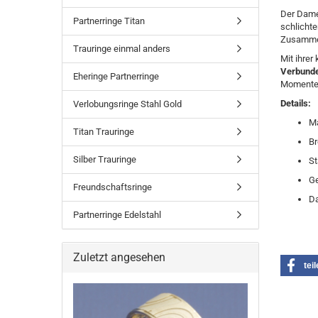
Der Dame
Partnerringe Titan
schlichte
Zusammen
Trauringe einmal anders
Mit ihrer
Verbunde
Eheringe Partnerringe
Momente 
Details:
Verlobungsringe Stahl Gold
Ma
Titan Trauringe
Br
Silber Trauringe
St
Ge
Freundschaftsringe
Da
Partnerringe Edelstahl
Zuletzt angesehen
tei