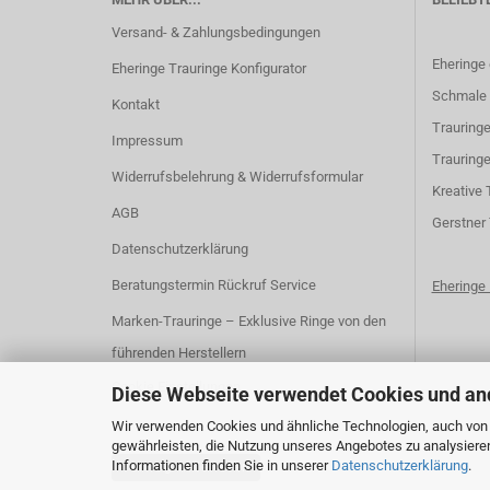
Versand- & Zahlungsbedingungen
Eheringe
Eheringe Trauringe Konfigurator
Schmale 
Kontakt
Trauringe
Impressum
Trauringe
Widerrufsbelehrung & Widerrufsformular
K
reative 
AGB
G
erstner
Datenschutzerklärung
Beratungstermin Rückruf Service
Ehering
Marken-Trauringe – Exklusive Ringe von den
führenden Herstellern
Cookie Einstellungen
Diese Webseite verwendet Cookies und an
Wir verwenden Cookies und ähnliche Technologien, auch von D
gewährleisten, die Nutzung unseres Angebotes zu analysiere
Informationen finden Sie in unserer
Datenschutzerklärung
.
Vertrag widerrufen