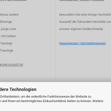
 etwas anders
bewundern Sie eine riesige Hochzeit
Eheringe
Auswahl der führenden Hersteller un
 junge Linie
unserer eigenen Goldschmiede.
 mit Carbon
Trauringe
Hausmessen | Hochzeitsmessen
 Trauringe
e KONFIGURATOR
dere Technologien
rittanbietern, um die ordentliche Funktionsweise der Website zu
n und Ihnen ein bestmögliches Einkaufserlebnis bieten zu können. Weitere