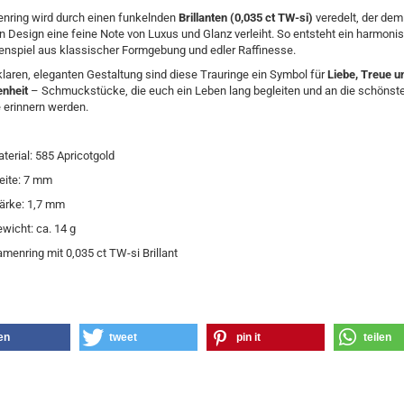
nring wird durch einen funkelnden
Brillanten (0,035 ct TW-si)
veredelt, der dem
n Design eine feine Note von Luxus und Glanz verleiht. So entsteht ein harmoni
spiel aus klassischer Formgebung und edler Raffinesse.
 klaren, eleganten Gestaltung sind diese Trauringe ein Symbol für
Liebe, Treue u
nheit
– Schmuckstücke, die euch ein Leben lang begleiten und an die schönst
erinnern werden.
terial: 585 Apricotgold
eite: 7 mm
ärke: 1,7 mm
wicht: ca. 14 g
menring mit 0,035 ct TW-si Brillant
len
tweet
pin it
teilen