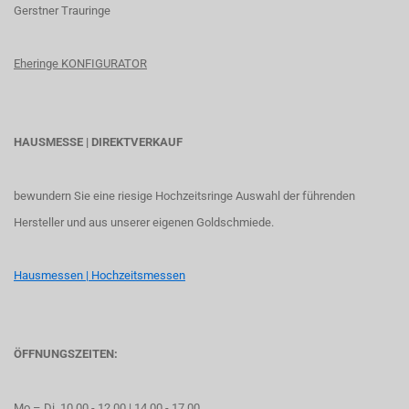
G
erstner Trauringe
Eheringe KONFIGURATOR
HAUSMESSE | DIREKTVERKAUF
bewundern Sie eine riesige Hochzeitsringe Auswahl der führenden
Hersteller und aus unserer eigenen Goldschmiede.
Hausmessen | Hochzeitsmessen
ÖFFNUNGSZEITEN:
Mo – Di. 10.00 - 12.00 | 14.00 - 17.00